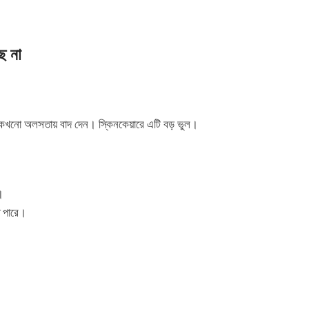
ে না
ন, কখনো অলসতায় বাদ দেন। স্কিনকেয়ারে এটি বড় ভুল।
।
ে পারে।