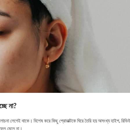
্ছে না?
লোচনা লেগেই থাকে। বিশেষ করে কিছু প্রোডাক্টকে ঘিরে তৈরি হয় অসংখ্য হাইপ, রিভি
াফল মেলে না।