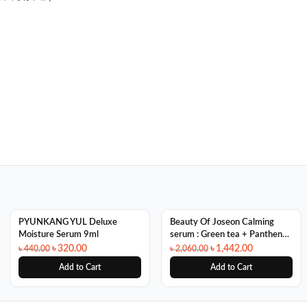
SALE
SALE
PYUNKANG YUL Deluxe
Beauty Of Joseon Calming
Moisture Serum 9ml
serum : Green tea + Panthenol
30ml
৳
320.00
৳
1,442.00
৳
440.00
৳
2,060.00
Add to Cart
Add to Cart