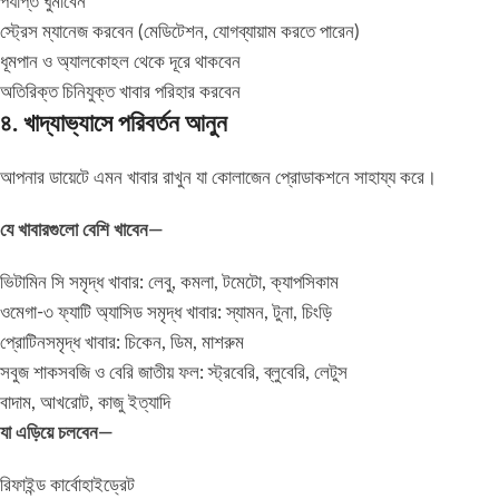
পর্যাপ্ত ঘুমাবেন
স্ট্রেস ম্যানেজ করবেন (মেডিটেশন, যোগব্যায়াম করতে পারেন)
ধূমপান ও অ্যালকোহল থেকে দূরে থাকবেন
অতিরিক্ত চিনিযুক্ত খাবার পরিহার করবেন
৪. খাদ্যাভ্যাসে পরিবর্তন আনুন
আপনার ডায়েটে এমন খাবার রাখুন যা কোলাজেন প্রোডাকশনে সাহায্য করে।
যে খাবারগুলো বেশি খাবেন—
ভিটামিন সি সমৃদ্ধ খাবার: লেবু, কমলা, টমেটো, ক্যাপসিকাম
ওমেগা-৩ ফ্যাটি অ্যাসিড সমৃদ্ধ খাবার: স্যামন, টুনা, চিংড়ি
প্রোটিনসমৃদ্ধ খাবার: চিকেন, ডিম, মাশরুম
সবুজ শাকসবজি ও বেরি জাতীয় ফল: স্ট্রবেরি, ব্লুবেরি, লেটুস
বাদাম, আখরোট, কাজু ইত্যাদি
যা এড়িয়ে চলবেন—
রিফাইন্ড কার্বোহাইড্রেট