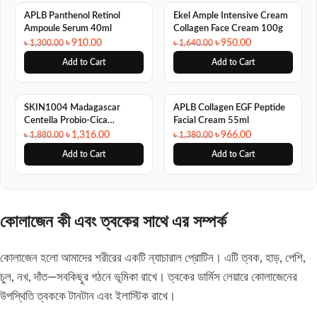
SALE
SALE
APLB Panthenol Retinol
Ekel Ample Intensive Cream
Ampoule Serum 40ml
Collagen Face Cream 100g
৳
910.00
৳
950.00
৳
1,300.00
৳
1,640.00
Add to Cart
Add to Cart
SALE
SALE
SKIN1004 Madagascar
APLB Collagen EGF Peptide
Centella Probio-Cica
Facial Cream 55ml
Bakuchiol Eye Cream 20ml
৳
1,316.00
৳
966.00
৳
1,880.00
৳
1,380.00
Add to Cart
Add to Cart
কোলাজেন কী এবং ত্বকের সাথে এর সম্পর্ক
কোলাজেন হলো আমাদের শরীরের একটি ন্যাচারাল প্রোটিন। এটি ত্বক, হাড়, পেশি,
চুল, নখ, দাঁত—সবকিছুর গঠনে ভূমিকা রাখে। ত্বকের ডার্মিস লেয়ারে কোলাজেনের
উপস্থিতি ত্বককে টানটান এবং ইলাস্টিক রাখে।