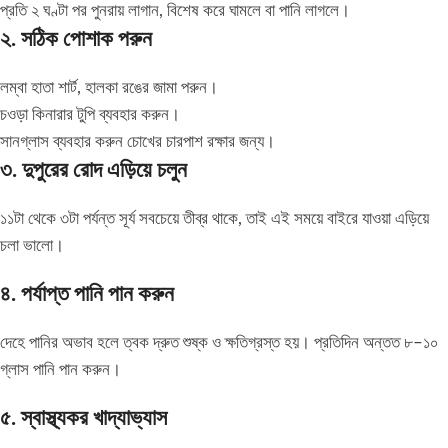
প্রতি ২ ঘণ্টা পর পুনরায় লাগান, বিশেষ করে ঘামলে বা পানি লাগলে।
২. সঠিক পোশাক পরুন
লম্বা হাতা শার্ট, হালকা রঙের জামা পরুন।
চওড়া কিনারার টুপি ব্যবহার করুন।
সানগ্লাস ব্যবহার করুন চোখের চারপাশ রক্ষার জন্য।
৩. দুপুরের রোদ এড়িয়ে চলুন
১১টা থেকে ৩টা পর্যন্ত সূর্য সবচেয়ে তীব্র থাকে, তাই এই সময়ে বাইরে যাওয়া এড়িয়ে
চলা ভালো।
৪. পর্যাপ্ত পানি পান করুন
দেহে পানির অভাব হলে ত্বক দ্রুত শুষ্ক ও ক্ষতিগ্রস্ত হয়। প্রতিদিন অন্তত ৮–১০
গ্লাস পানি পান করুন।
৫. স্বাস্থ্যকর খাদ্যাভ্যাস