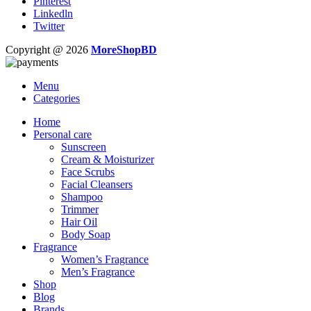
Pinterest
Linkedln
Twitter
Copyright @ 2026
MoreShopBD
Menu
Categories
Home
Personal care
Sunscreen
Cream & Moisturizer
Face Scrubs
Facial Cleansers
Shampoo
Trimmer
Hair Oil
Body Soap
Fragrance
Women’s Fragrance
Men’s Fragrance
Shop
Blog
Brands