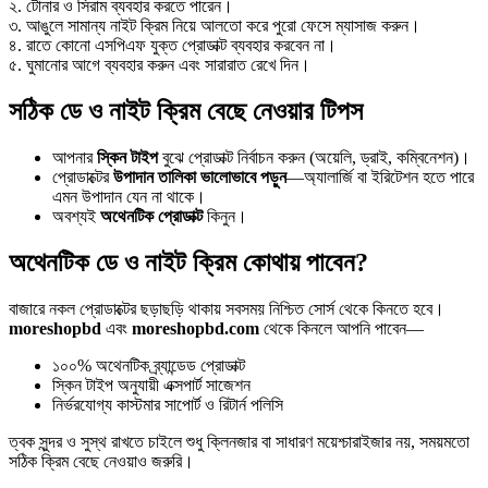
২. টোনার ও সিরাম ব্যবহার করতে পারেন।
৩. আঙুলে সামান্য নাইট ক্রিম নিয়ে আলতো করে পুরো ফেসে ম্যাসাজ করুন।
৪. রাতে কোনো এসপিএফ যুক্ত প্রোডাক্ট ব্যবহার করবেন না।
৫. ঘুমানোর আগে ব্যবহার করুন এবং সারারাত রেখে দিন।
সঠিক ডে ও নাইট ক্রিম বেছে নেওয়ার টিপস
আপনার
স্কিন টাইপ
বুঝে প্রোডাক্ট নির্বাচন করুন (অয়েলি, ড্রাই, কম্বিনেশন)।
প্রোডাক্টের
উপাদান তালিকা ভালোভাবে পড়ুন
—অ্যালার্জি বা ইরিটেশন হতে পারে
এমন উপাদান যেন না থাকে।
অবশ্যই
অথেনটিক প্রোডাক্ট
কিনুন।
অথেনটিক ডে ও নাইট ক্রিম কোথায় পাবেন?
বাজারে নকল প্রোডাক্টের ছড়াছড়ি থাকায় সবসময় নিশ্চিত সোর্স থেকে কিনতে হবে।
moreshopbd
এবং
moreshopbd.com
থেকে কিনলে আপনি পাবেন—
১০০% অথেনটিক ব্র্যান্ডেড প্রোডাক্ট
স্কিন টাইপ অনুযায়ী এক্সপার্ট সাজেশন
নির্ভরযোগ্য কাস্টমার সাপোর্ট ও রিটার্ন পলিসি
ত্বক সুন্দর ও সুস্থ রাখতে চাইলে শুধু ক্লিনজার বা সাধারণ ময়েশ্চারাইজার নয়, সময়মতো
সঠিক ক্রিম বেছে নেওয়াও জরুরি।