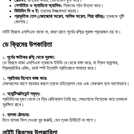
রেটিনল:
বলিরেখা কমায়, কোলাজেন বুস্ট করে।
পেপটাইড ও অ্যামিনো অ্যাসিড:
স্কিনের গঠন উন্নত করে।
ভিটামিন সি ও ই:
ত্বকের উজ্জ্বলতা বাড়ায়।
প্রাকৃতিক তেল (জোজোবা অয়েল, অলিভ অয়েল, শিয়া বাটার):
ত্বককে পুষ্টি
জোগায়।
নাইট ক্রিমে এসপিএফ থাকে না, কারণ রাতে সূর্যের রশ্মির সুরক্ষা প্রয়োজন হয় না।
ডে ক্রিমের উপকারিতা
১.
সূর্যের ক্ষতিকর রশ্মি থেকে সুরক্ষা:
ডে ক্রিমে থাকা এসপিএফ ত্বককে ইউভি রে থেকে রক্ষা করে, যা স্কিন ক্যান্সার,
প্রিম্যাচিউর এজিং, ডার্ক স্পট ইত্যাদি প্রতিরোধে সাহায্য করে।
২.
প্রাইমার হিসেবে কাজ করে:
মেকআপের আগে ব্যবহার করলে ত্বকে হাইড্রেশন দেয় এবং মেকআপ বসে ভালোভাবে।
৩.
অ্যান্টিঅক্সিডেন্ট সমৃদ্ধ:
প্রতিদিনের দূষণ থেকে যে ফ্রি রেডিক্যাল তৈরি হয়, সেগুলোকে নিস্তেজ করে ত্বককে
সুরক্ষিত রাখে।
৪.
হালকা টেক্সচার:
দিনে হালকা ফিল দেওয়া খুব জরুরি, যেন ত্বক চিটচিটে না লাগে।
নাইট ক্রিমের উপকারিতা