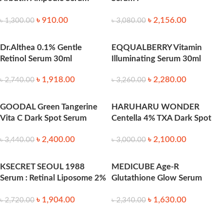
40ml
Propolis+Niacinamide 60ml
৳
910.00
৳
2,156.00
৳
1,300.00
৳
3,080.00
Dr.Althea 0.1% Gentle
EQQUALBERRY Vitamin
Retinol Serum 30ml
Illuminating Serum 30ml
৳
1,918.00
৳
2,280.00
৳
2,740.00
৳
3,260.00
GOODAL Green Tangerine
HARUHARU WONDER
Vita C Dark Spot Serum
Centella 4% TXA Dark Spot
(40ml)
Go Away Serum 30ml
৳
2,400.00
৳
2,100.00
৳
3,440.00
৳
3,000.00
KSECRET SEOUL 1988
MEDICUBE Age-R
Serum : Retinal Liposome 2%
Glutathione Glow Serum
+ Black Ginseng 30 ml
(30ml)
৳
1,904.00
৳
1,630.00
৳
2,720.00
৳
2,340.00