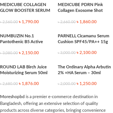
MEDICUBE COLLAGEN
MEDICUBE PDRN Pink
GLOW BOOSTER SERUM
Collagen Exosome Shot
15 ml
Serum 2000 (30ml)
৳
1,790.00
৳
1,860.00
৳
2,560.00
৳
2,660.00
NUMBUZIN No.1
PARNELL Cicamanu Serum
Pantothenic B5 Active
Cushion SPF45/PA++ 15g
Soothing Serum 50ml
৳
2,100.00
৳
2,150.00
৳
3,000.00
৳
3,080.00
ROUND LAB Birch Juice
The Ordinary Alpha Arbutin
Moisturizing Serum 50ml
2% +HA Serum – 30ml
৳
1,876.00
৳
1,250.00
৳
2,680.00
৳
2,000.00
Moreshopbd
is a premier e-commerce destination in
Bangladesh, offering an extensive selection of quality
products across diverse categories, bringing convenience