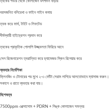
ত্বকের গভীর থেকে কোলাজেন উৎপাদন বাড়ায়
বয়সজনিত বলিরেখা ও ফাইন লাইন কমায়
ত্বক করে ফার্ম, টাইট ও লিফটেড
দীর্ঘস্থায়ী হাইড্রেশন প্রদান করে
ত্বকের প্রাকৃতিক গোলাপি উজ্জ্বলতা ফিরিয়ে আনে
সেল রিজেনারেশন ত্বরান্বিত করে ড্যামেজড স্কিন রিপেয়ার করে
ব্যবহার নির্দেশিকা
ক্লিনজিং ও টোনারের পর মুখে ২-৩ ফোঁটা সেরাম লাগিয়ে আলতোভাবে ম্যাসাজ করুন।
সকালে ও রাতে ব্যবহার করা যায়।
বিশেষত্ব
7500ppm এক্সোসোম + PDRN + পিঙ্ক কোলাজেন সমন্বয়