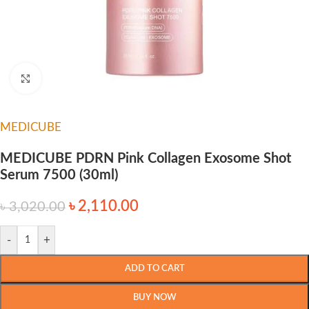
Click to enlarge
MEDICUBE
MEDICUBE PDRN Pink Collagen Exosome Shot
Serum 7500 (30ml)
৳
2,110.00
৳
3,020.00
-
+
ADD TO CART
BUY NOW