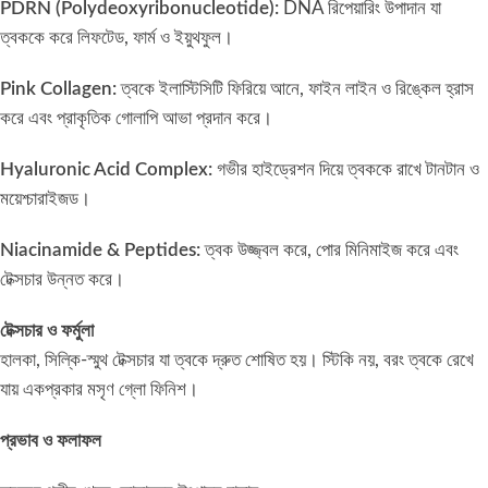
PDRN (Polydeoxyribonucleotide):
DNA রিপেয়ারিং উপাদান যা
ত্বককে করে লিফটেড, ফার্ম ও ইয়ুথফুল।
Pink Collagen:
ত্বকে ইলাস্টিসিটি ফিরিয়ে আনে, ফাইন লাইন ও রিঙ্কেল হ্রাস
করে এবং প্রাকৃতিক গোলাপি আভা প্রদান করে।
Hyaluronic Acid Complex:
গভীর হাইড্রেশন দিয়ে ত্বককে রাখে টানটান ও
ময়েশ্চারাইজড।
Niacinamide & Peptides:
ত্বক উজ্জ্বল করে, পোর মিনিমাইজ করে এবং
টেক্সচার উন্নত করে।
টেক্সচার ও ফর্মুলা
হালকা, সিল্কি-স্মুথ টেক্সচার যা ত্বকে দ্রুত শোষিত হয়। স্টিকি নয়, বরং ত্বকে রেখে
যায় একপ্রকার মসৃণ গ্লো ফিনিশ।
প্রভাব ও ফলাফল