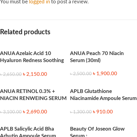
You must be
logged in
to post a review.
Related products
ANUA Azelaic Acid 10
ANUA Peach 70 Niacin
Hyaluron Redness Soothing
Serum (30ml)
Serum (30ml)
৳
1,900.00
৳
2,150.00
৳
2,500.00
৳
2,650.00
ANUA RETINOL 0.3% +
APLB Glutathione
NIACIN RENWEING SERUM
Niacinamide Ampoule Serum
30ml
40ml
৳
2,690.00
৳
910.00
৳
3,100.00
৳
1,300.00
APLB Salicylic Acid Bha
Beauty Of Joseon Glow
Arbutin Ampoule Serum
Serum :