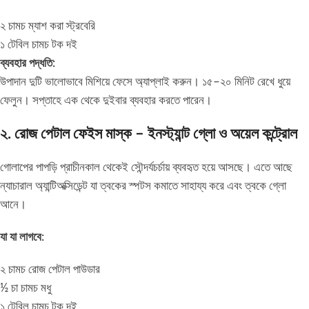
২ চামচ ম্যাশ করা স্ট্রবেরি
১ টেবিল চামচ টক দই
ব্যবহার পদ্ধতি:
উপাদান দুটি ভালোভাবে মিশিয়ে ফেসে অ্যাপ্লাই করুন। ১৫–২০ মিনিট রেখে ধুয়ে
ফেলুন। সপ্তাহে এক থেকে দুইবার ব্যবহার করতে পারেন।
২. রোজ পেটাল ফেইস মাস্ক – ইনস্ট্যান্ট গ্লো ও অয়েল কন্ট্রোল
গোলাপের পাপড়ি প্রাচীনকাল থেকেই সৌন্দর্যচর্চায় ব্যবহৃত হয়ে আসছে। এতে আছে
ন্যাচারাল অ্যান্টিঅক্সিডেন্ট যা ত্বকের স্পটস কমাতে সাহায্য করে এবং ত্বকে গ্লো
আনে।
যা যা লাগবে:
২ চামচ রোজ পেটাল পাউডার
½ চা চামচ মধু
১ টেবিল চামচ টক দই