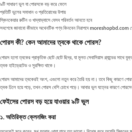
৯টি সাধারণ ভুল যা পোরসকে বড় করে ফেলে
প্রতিটি ভুলের সমাধান ও প্রতিরোধের উপায়
স্কিনকেয়ার রুটিন ও খাদ্যাভ্যাসে যেসব পরিবর্তন আনতে হবে
সবশেষে জানাবো কীভাবে অথেনটিক পণ্য কিনবেন নিরাপদে
moreshopbd.com
থ
পোরস কী? কেন আমাদের ত্বকে থাকে পোরস?
পোরস হলো ত্বকের প্রাকৃতিক ছোট ছোট ছিদ্র, যা মূলত সেবাসিয়াস গ্ল্যান্ডের সাথে যুক্
ত্বক হাইড্রেটেড ও সুরক্ষিত থাকে।
পোরস আমাদের ত্বকেরই অংশ, এগুলো নতুন করে তৈরি হয় না। তবে কিছু কারণে পোরসগ
ত্বক ঢিলে হয়ে পড়ে, তখন পোরস বেশি চোখে পড়ে। আবার ভুল যত্নের কারণে পোরসের
ফেইসের পোরস বড় হয়ে যাওয়ার ৯টি ভুল
১. অতিরিক্ত ক্লেনজিং করা
অনেকেই মনে করেন, মুখ যতবার ধোয়া যাবে তত ভালো। বিশেষ করে অয়েলি স্কিনের মা