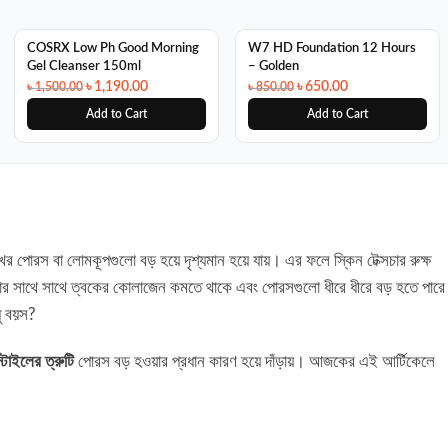
SALE
SALE
COSRX Low Ph Good Morning
W7 HD Foundation 12 Hours
Gel Cleanser 150ml
– Golden
৳
1,190.00
৳
650.00
৳
1,500.00
৳
850.00
Add to Cart
Add to Cart
ুখের পোরস বা লোমকূপগুলো বড় হয়ে দৃশ্যমান হয়ে যায়। এর ফলে স্কিন টেক্সচার রুক্ষ
ার সাথে সাথে ত্বকের কোলাজেন কমতে থাকে এবং পোরসগুলো ধীরে ধীরে বড় হতে পার
ু বয়স?
টাইলের ত্রুটি
পোরস বড় হওয়ার প্রধান কারণ হয়ে দাঁড়ায়। আজকের এই আর্টিকেলে