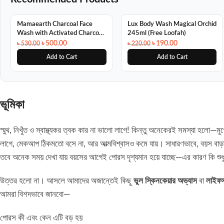
SALE
SALE
Mamaearth Charcoal Face
Lux Body Wash Magical Orchid
Wash with Activated Charcoal
245ml (Free Loofah)
& Coffee 100ml
৳
500.00
৳
190.00
৳
530.00
৳
220.00
Add to Cart
Add to Cart
ভূমিকা
স্মুথ, নিখুঁত ও স্বাস্থ্যকর ত্বক কার না ভালো লাগে! কিন্তু অনেকেরই সমস্যা হলো—ম
লাগে, মেকআপ ঠিকমতো বসে না, আর আত্মবিশ্বাসও কমে যায়। সাধারণভাবে, বয়স বাড়
তবে অনেক সময় দেখা যায় বয়সের আগেই পোরস দৃশ্যমান হয়ে যাচ্ছে—এর কারণ কি শুধ
উত্তর হলো না। আসলে আমাদের অজান্তেই কিছু
ভুল স্কিনকেয়ার অভ্যাস
বা
লাইফস্
আমরা বিশদভাবে জানবো—
পোরস কী এবং কেন এটি বড় হয়