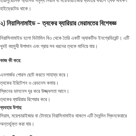
হায়ালুরোনিক অ্যাসিড সমৃদ্ধ সিরাম বা ময়েশ্চারাইজার ব্যবহার করলে ত্বক দীর্ঘক্ষণ
হাইড্রেটেড থাকে।
২) নিয়াসিনামাইড – ত্বকের ব্যারিয়ার মেরামতের বিশেষজ্ঞ
নিয়াসিনামাইড হলো ভিটামিন বি৩ থেকে তৈরি একটি অ্যাকটিভ ইনগ্রেডিয়েন্ট। এটি
খুবই বহুমুখী উপাদান এবং প্রায় সব ধরনের ত্বকে মানিয়ে যায়।
কাজ কী করে:
এনলার্জড পোরস ছোট করতে সাহায্য করে।
ত্বকের ইরিটেশন ও রেডনেস কমায়।
স্কিনের ডালনেস দূর করে উজ্জ্বলতা আনে।
ত্বকের ব্যারিয়ার রিপেয়ার করে।
ব্যবহার উপায়:
সিরাম, ময়েশ্চারাইজার বা টোনারে নিয়াসিনামাইড থাকলে এটি দৈনন্দিন স্কিনকেয়ারে
অন্তর্ভুক্ত করা যায়।