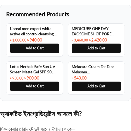
Recommended Products
SALE
SALE
L’oreal men expert white
MEDICUBE ONE DAY
active oil control cleansing
EXOSOME SHOT PORE
100ml
SERUM 7500 30ml
৳
940.00
৳
2,420.00
৳
1,000.00
৳
3,460.00
Add to Cart
Add to Cart
SALE
Lotus Herbals Safe Sun UV
Melacare Cream For Face
Screen Matte Gel SPF 50,
Melasma
100g
Hyperpigmentation, Dark
৳
900.00
৳
540.00
৳
950.00
spots, Skin Wrinkles Remove
Add to Cart
Add to Cart
25 gm
অ্যাকটিভ ইনগ্রেডিয়েন্টস আসলে কী?
স্কিনকেয়ার প্রোডাক্টে দুই ধরনের উপাদান থাকে—