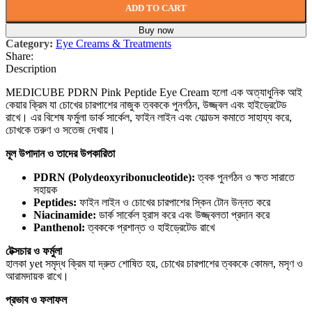
ADD TO CART
Buy now
Category:
Eye Creams & Treatments
Share:
Description
MEDICUBE PDRN Pink Peptide Eye Cream হলো এক অত্যাধুনিক আই
কেয়ার ক্রিম যা চোখের চারপাশের নাজুক ত্বককে পুনর্গঠন, উজ্জ্বল এবং হাইড্রেটেড
রাখে। এর বিশেষ ফর্মুলা ডার্ক সার্কেল, ফাইন লাইন এবং ফোল্ডস কমাতে সাহায্য করে,
চোখকে তরুণ ও সতেজ দেখায়।
মূল উপাদান ও তাদের উপকারিতা
PDRN (Polydeoxyribonucleotide):
ত্বক পুনর্গঠন ও ক্ষত সারাতে
সহায়ক
Peptides:
ফাইন লাইন ও চোখের চারপাশের স্কিন টোন উন্নত করে
Niacinamide:
ডার্ক সার্কেল হ্রাস করে এবং উজ্জ্বলতা প্রদান করে
Panthenol:
ত্বককে প্রশান্ত ও হাইড্রেটেড রাখে
টেক্সচার ও ফর্মুলা
হালকা yet সমৃদ্ধ ক্রিম যা দ্রুত শোষিত হয়, চোখের চারপাশের ত্বককে কোমল, মসৃণ ও
আরামদায়ক রাখে।
প্রভাব ও ফলাফল