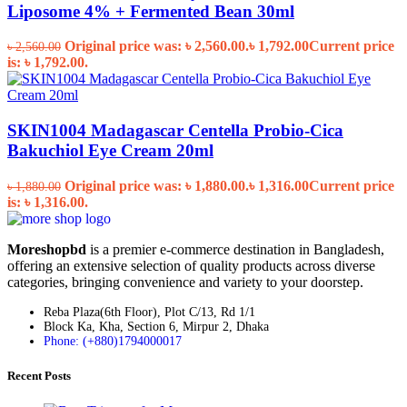
Liposome 4% + Fermented Bean 30ml
Original price was: ৳ 2,560.00.
৳
1,792.00
Current price
৳
2,560.00
is: ৳ 1,792.00.
SKIN1004 Madagascar Centella Probio-Cica
Bakuchiol Eye Cream 20ml
Original price was: ৳ 1,880.00.
৳
1,316.00
Current price
৳
1,880.00
is: ৳ 1,316.00.
Moreshopbd
is a premier e-commerce destination in Bangladesh,
offering an extensive selection of quality products across diverse
categories, bringing convenience and variety to your doorstep.
Reba Plaza(6th Floor), Plot C/13, Rd 1/1
Block Ka, Kha, Section 6, Mirpur 2, Dhaka
Phone: (+880)1794000017
Recent Posts