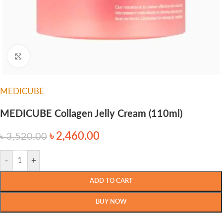
Click to enlarge
MEDICUBE
MEDICUBE Collagen Jelly Cream (110ml)
৳
2,460.00
৳
3,520.00
-
+
ADD TO CART
BUY NOW