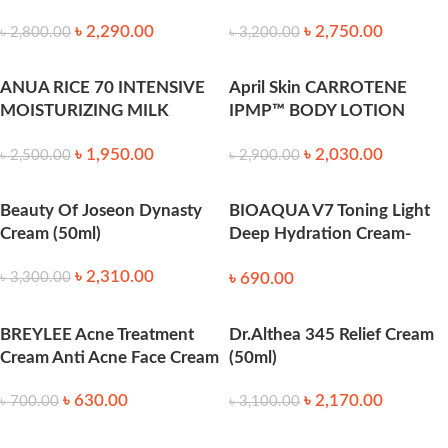
৳
2,290.00
৳
2,750.00
৳
2,800.00
৳
3,200.00
ANUA RICE 70 INTENSIVE
April Skin CARROTENE
MOISTURIZING MILK
IPMP™ BODY LOTION
150ml
200ml
৳
1,950.00
৳
2,030.00
৳
2,500.00
৳
2,900.00
Beauty Of Joseon Dynasty
BIOAQUA V7 Toning Light
Cream (50ml)
Deep Hydration Cream-
50ml
৳
2,310.00
৳
690.00
৳
3,300.00
BREYLEE Acne Treatment
Dr.Althea 345 Relief Cream
Cream Anti Acne Face Cream
(50ml)
৳
630.00
৳
2,170.00
৳
700.00
৳
3,100.00