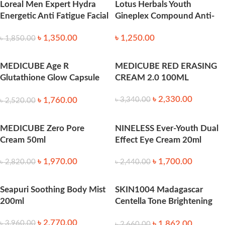
Loreal Men Expert Hydra
Lotus Herbals Youth
Energetic Anti Fatigue Facial
Gineplex Compound Anti-
Moisturiser 50ml
Ageing Nourishing Night
৳
1,350.00
৳
1,250.00
Cream 50 gm
৳
1,850.00
MEDICUBE Age R
MEDICUBE RED ERASING
Glutathione Glow Capsule
CREAM 2.0 100ML
Cream (50ml)
৳
2,330.00
৳
1,760.00
৳
3,340.00
৳
2,520.00
MEDICUBE Zero Pore
NINELESS Ever-Youth Dual
Cream 50ml
Effect Eye Cream 20ml
৳
1,970.00
৳
1,700.00
৳
2,820.00
৳
2,440.00
Seapuri Soothing Body Mist
SKIN1004 Madagascar
200ml
Centella Tone Brightening
Capsule Cream 75ml
৳
2,770.00
৳
1,862.00
৳
3,960.00
৳
2,660.00